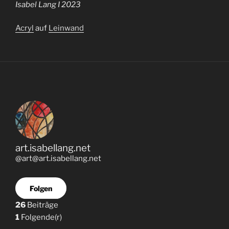
Isabel Lang I 2023
Acryl
auf
Leinwand
art.isabellang.net
@art@art.isabellang.net
Folgen
26
Beiträge
1
Folgende(r)