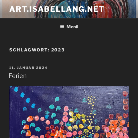
Zum
ART.ISABELLANG.NET
Inhalt
springen
Menü
SCHLAGWORT:
2023
VERÖFFENTLICHT
11. JANUAR 2024
AM
Ferien