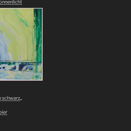
onnenlicht
 schwarz
„
ier