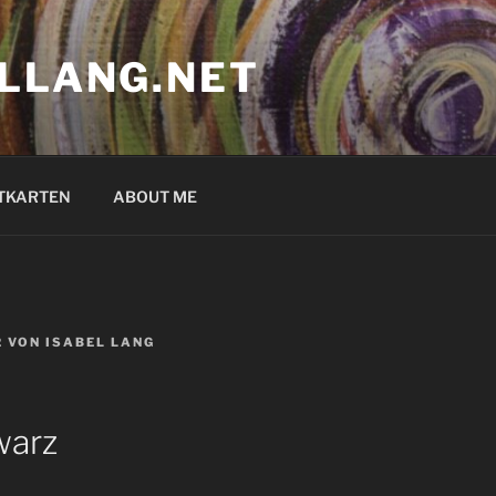
ELLANG.NET
TKARTEN
ABOUT ME
2
VON
ISABEL LANG
warz