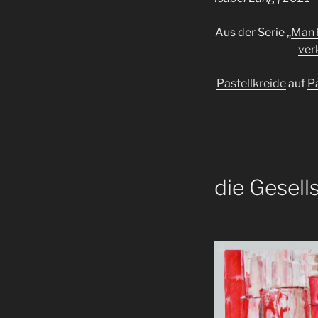
Aus der Serie „
Man k
ver
Pastellkreide
auf
P
die Gesell