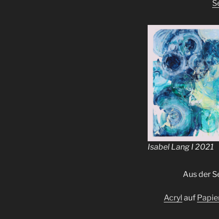
S
Isabel Lang I 2021
Aus der Se
Acryl
auf
Papie