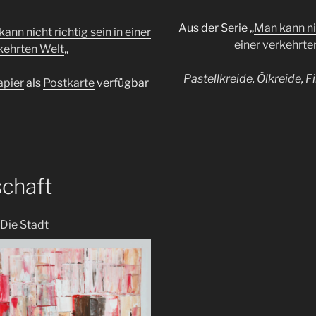
Aus der Serie „
Man kann nic
ann nicht richtig sein in einer
einer verkehrte
kehrten Welt
„
Pastellkreide
,
Ölkreide
,
Fi
apier
als
Postkarte
verfügbar
schaft
Die Stadt