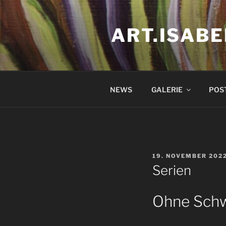
Zum
Inhalt
ART.ISAB
springen
NEWS
GALERIE
POS
VERÖFFENTLICHT
19. NOVEMBER 202
AM
Serien
Ohne Sch