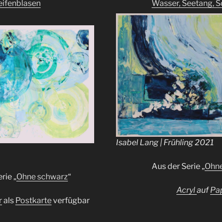
eifenblasen
Wasser, Seetang, S
Isabel Lang |
Frühling 2021
Aus der Serie „
Ohne
rie „
Ohne schwarz
“
Acryl
auf
Pap
r
als
Postkarte
verfügbar