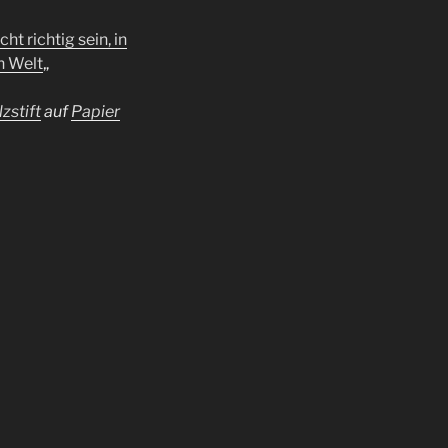
ht richtig sein, in
n Welt
„
lzstift
auf
Papier