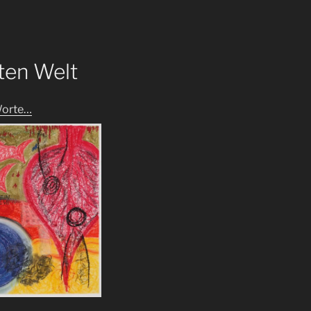
rten Welt
Worte…