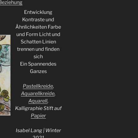
Beziehung
Entwicklung
Kontraste und
Ähnlichkeiten Farbe
und Form Licht und
Schatten Linien
trennen und finden
sich
Ein Spannendes
Ganzes
Pastellkreide
,
Aquarellkreide
,
Aquarell
,
Kalligraphie Stift auf
Papier
Isabel Lang | Winter
2021