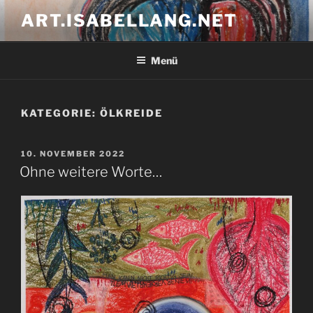
Zum
ART.ISABELLANG.NET
Inhalt
springen
Menü
KATEGORIE:
ÖLKREIDE
VERÖFFENTLICHT
10. NOVEMBER 2022
AM
Ohne weitere Worte…