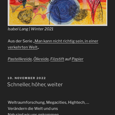
Isabel Lang | Winter 2021
Aus der Serie „
Man kann nicht richtig sein, in einer
verkehrten Welt
„
Pastellkreide
,
Ölkreide
,
Filzstift
auf
Papier
VERÖFFENTLICHT
10. NOVEMBER 2022
AM
Schneller, höher, weiter
Weltraumforschung, Megacities, Hightech, …
Verändern die Welt und uns
Nah sind wir uns gekommen